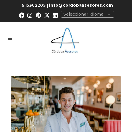
915362205 | info@cordobaasesores.com
Seleccionar idioma